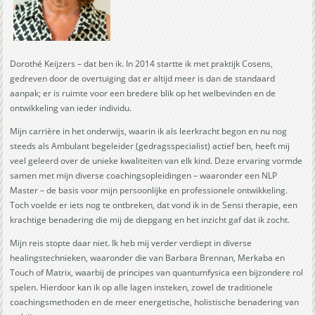
Dorothé Keijzers – dat ben ik. In 2014 startte ik met praktijk Cosens,
gedreven door de overtuiging dat er altijd meer is dan de standaard
aanpak; er is ruimte voor een bredere blik op het welbevinden en de
ontwikkeling van ieder individu.
Mijn carrière in het onderwijs, waarin ik als leerkracht begon en nu nog
steeds als Ambulant begeleider (gedragsspecialist) actief ben, heeft mij
veel geleerd over de unieke kwaliteiten van elk kind. Deze ervaring vormde
samen met mijn diverse coachingsopleidingen – waaronder een NLP
Master – de basis voor mijn persoonlijke en professionele ontwikkeling.
Toch voelde er iets nog te ontbreken, dat vond ik in de Sensi therapie, een
krachtige benadering die mij de diepgang en het inzicht gaf dat ik zocht.
Mijn reis stopte daar niet. Ik heb mij verder verdiept in diverse
healingstechnieken, waaronder die van Barbara Brennan, Merkaba en
Touch of Matrix, waarbij de principes van quantumfysica een bijzondere rol
spelen. Hierdoor kan ik op alle lagen insteken, zowel de traditionele
coachingsmethoden en de meer energetische, holistische benadering van